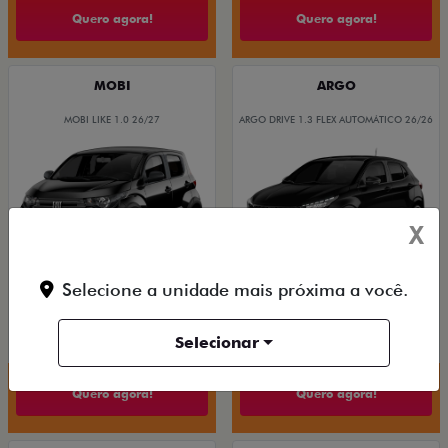
Quero agora!
Quero agora!
MOBI
ARGO
MOBI LIKE 1.0 26/27
ARGO DRIVE 1.3 FLEX AUTOMÁTICO 26/26
X
Selecione a unidade mais próxima a você.
De: R$ 83.490,00
De: R$ 109.980,00
R$ 70.900,00
R$ 97.900,00
Selecionar
Quero agora!
Quero agora!