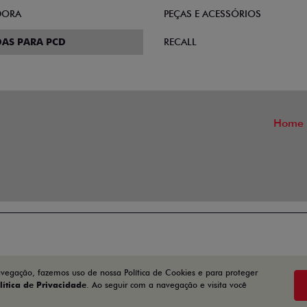
DORA
PEÇAS E ACESSÓRIOS
AS PARA PCD
RECALL
Home
avegação, fazemos uso de nossa Política de Cookies e para proteger
lítica de Privacidade
. Ao seguir com a navegação e visita você
Desenvolvido pela DEALERSPACE ® Direitos Reservados.