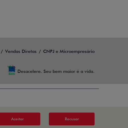
Vendas Diretas
CNPJ e Microempresário
Desacelere. Seu bem maior é a vida.
Aceitar
Recusar