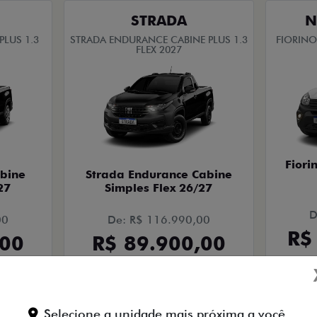
STRADA
N
PLUS 1.3
STRADA ENDURANCE CABINE PLUS 1.3
FIORINO
FLEX 2027
Fiori
bine
Strada Endurance Cabine
27
Simples Flex 26/27
D
00
De: R$ 116.990,00
R$
,00
R$ 89.900,00
Quero agora
Selecione a unidade mais próxima a você.