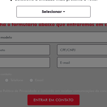
Selecionar
ISA DE AJUDA OU TEM INTER
ha o formulário abaixo que entraremos em c
 contato:
Telefone
Email
 a
Política de Privacidade
e concordo em receber comunicações da conce
ENTRAR EM CONTATO