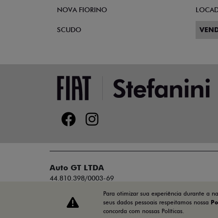
NOVA FIORINO
LOCA
SCUDO
VEND
Auto GT LTDA
44.810.398/0003-69
Para otimizar sua experiência durante a n
seus dados pessoais respeitamos nossa
Po
concorda com nossas Políticas.