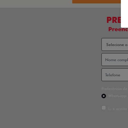
PREC
Preenc
Preferência de
Whatsapp
Li e aceito