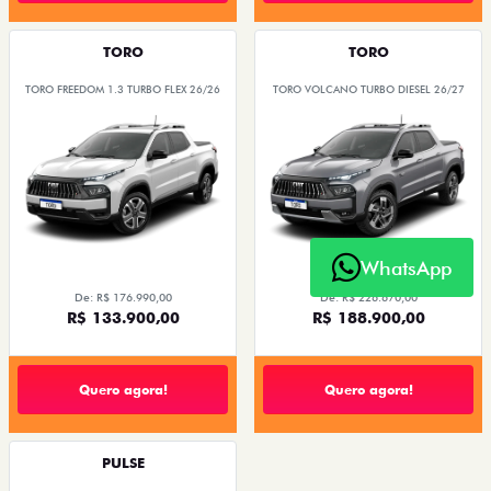
TORO
TORO
TORO FREEDOM 1.3 TURBO FLEX 26/26
TORO VOLCANO TURBO DIESEL 26/27
WhatsApp
De: R$ 176.990,00
De: R$ 226.670,00
R$ 133.900,00
R$ 188.900,00
Quero agora!
Quero agora!
PULSE