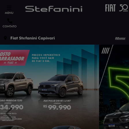
MENU
CONTATO
Fiat Stefanini Capivari
Alterar
templates.template-01.components.carousel.texts.contro
temp