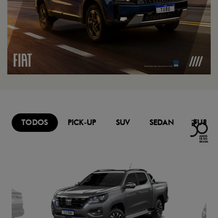
TODOS
PICK-UP
SUV
SEDAN
FURG