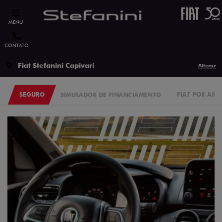
MENU
CONTATO
Fiat Stefanini Capivari
Alterar
SEGURO
SIMULADOR DE FINANCIAMENTO
FIAT POR ASS