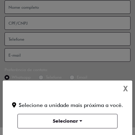
Preferência de contato:
Whatsapp
Telefone
Email
X
Li e aceito a
Política de Privacidade
e concordo em receber
comunicações da concessionária.
Selecione a unidade mais próxima a você.
ENTRAR EM CONTATO
Selecionar