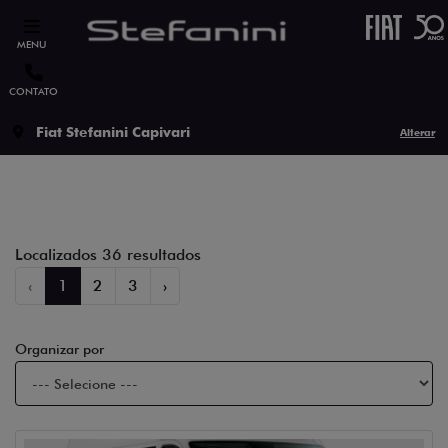
MENU
CONTATO
Filtrar
Fiat Stefanini Capivari
Alterar
Localizados 36 resultados
‹
1
2
3
›
Organizar por