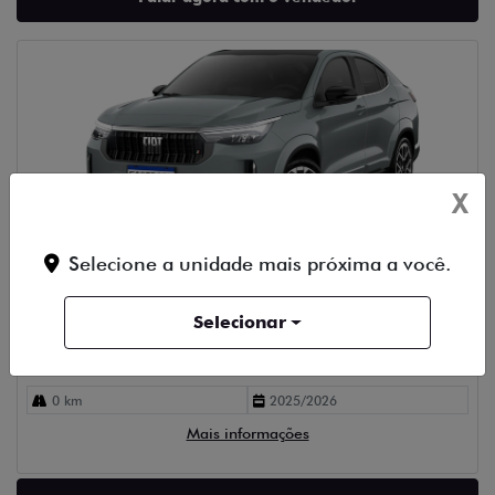
X
Compartilhe
FIAT
Selecione a unidade mais próxima a você.
FIAT FASTBACK 1.3 TURBO 270 FLEX LIMITED EDITION
AT6 4P AUTOMATICO 2026
Fiat Stefanini Capivari
Selecionar
R$ 143.990,00
0 km
2025/2026
Mais informações