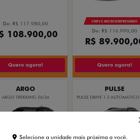
CNPJ E MICROEMPRESÁRIO
De: R$ 117.980,00
De: R$ 116.990,00
$ 108.900,00
R$ 89.900,0
Quero agora!
Quero agora!
ARGO
PULSE
ARGO TREKKING 26/26
PULSE DRIVE 1.3 AUTOMÁTICO
Selecione a unidade mais próxima a você.