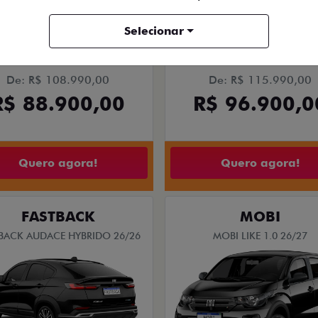
Selecionar
PESSOAS COM DEFICIÊNCIA
PESSOAS COM DEFICIÊNCIA
De: R$ 108.990,00
De: R$ 115.990,00
R$ 88.900,00
R$ 96.900,0
Quero agora!
Quero agora!
FASTBACK
MOBI
BACK AUDACE HYBRIDO 26/26
MOBI LIKE 1.0 26/27