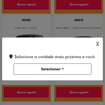
Quero agora!
Quero agora!
MOBI
ARGO
MOBI LIKE 1.0 26/27
ARGO DRIVE 1.3 FLEX AUTOMÁTICO 26/26
X
Selecione a unidade mais próxima a você.
Selecionar
De: R$ 83.490,00
De: R$ 109.980,00
R$ 70.900,00
R$ 97.900,00
Quero agora!
Quero agora!