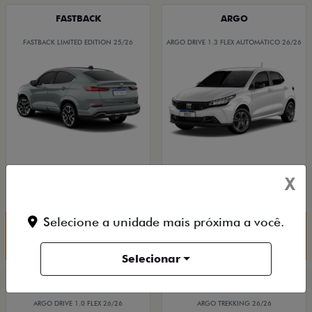
FASTBACK
ARGO
FASTBACK LIMITED EDITION 25/26
ARGO DRIVE 1.3 FLEX AUTOMÁTICO 26/26
De: R$ 178.970,00
De: R$ 109.980,00
X
R$ 143.990,00
R$ 98.900,00
Selecione a unidade mais próxima a você.
Quero agora!
Quero agora!
Selecionar
ARGO
ARGO
ARGO DRIVE 1.0 FLEX 26/26
ARGO TREKKING 26/26