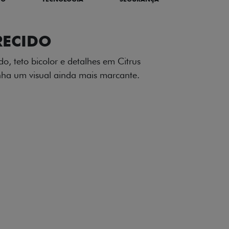
TILIZADOS
apô e nas laterais reforçam a identidade
á de comemorativa.
 série