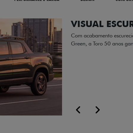
ADESIVOS ES
Os adesivos aplicados no c
única dessa edição para l
Próximo
Previous
Next
Tecnologia de