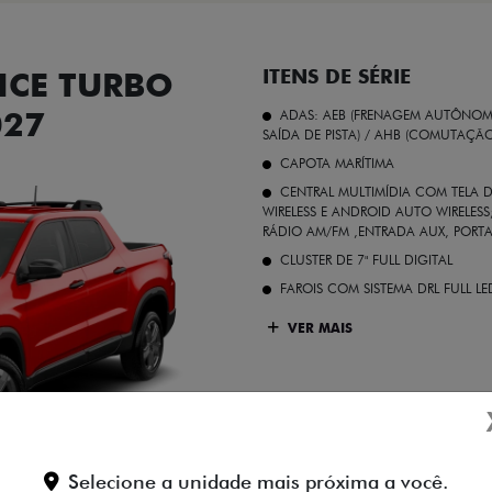
CE TURBO
ITENS DE SÉRIE
027
ADAS: AEB (FRENAGEM AUTÔNOMA
SAÍDA DE PISTA) / AHB (COMUTAÇÃ
CAPOTA MARÍTIMA
CENTRAL MULTIMÍDIA COM TELA D
WIRELESS E ANDROID AUTO WIRELE
RÁDIO AM/FM ,ENTRADA AUX, PORT
CLUSTER DE 7" FULL DIGITAL
FAROIS COM SISTEMA DRL FULL L
VER MAIS
Vermelho Colorado
Selecione a unidade mais próxima a você.