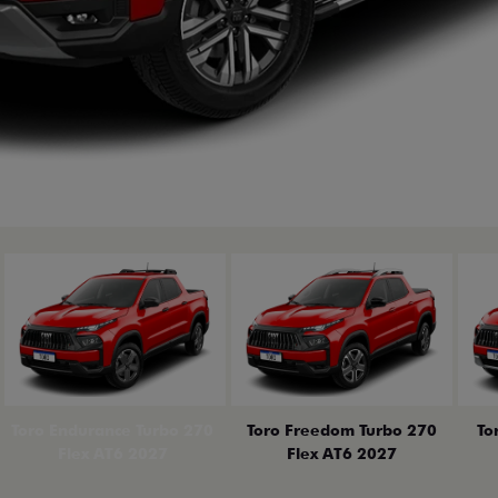
erior
Toro Endurance Turbo 270
Toro Freedom Turbo 270
To
Flex AT6 2027
Flex AT6 2027