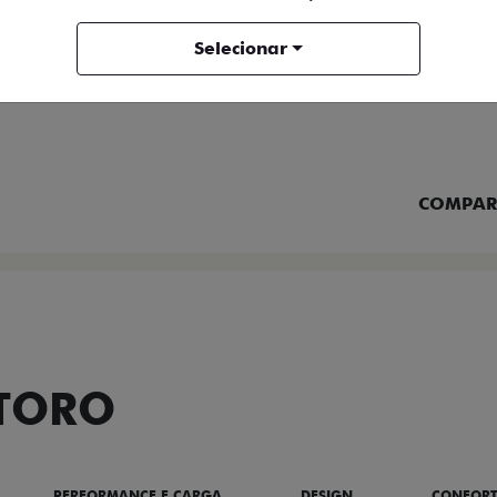
Selecionar
FICHA TÉCNICA
ENTRAR 
COMPAR
 TORO
PERFORMANCE E CARGA
DESIGN
CONFOR