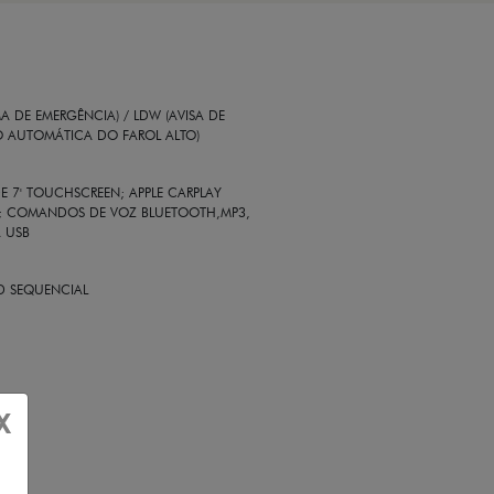
 DE EMERGÊNCIA) / LDW (AVISA DE
O AUTOMÁTICA DO FAROL ALTO)
E 7' TOUCHSCREEN; APPLE CARPLAY
SS; COMANDOS DE VOZ BLUETOOTH,MP3,
A USB
ED SEQUENCIAL
X