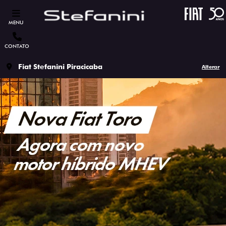
MENU
CONTATO
Fiat Stefanini Piracicaba
Alterar