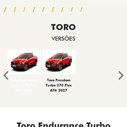
TORO
VERSÕES
Anterior
P
Toro Endurance
Toro Freedom
Turbo 270 Flex
Turbo 270 Flex
AT6 2027
AT6 2027
Toro Endurance Turbo