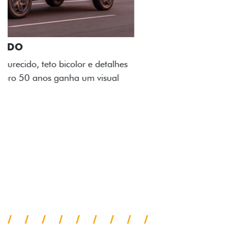
ADESIVOS ESTILIZADOS
Os adesivos aplicados no capô e nas laterais
reforçam a identidade única dessa edição para lá de
comemorativa.
Próximo
Previous
Next
Tecnologia de série
A SUA TORO POR
TODOS OS ÂNGULOS