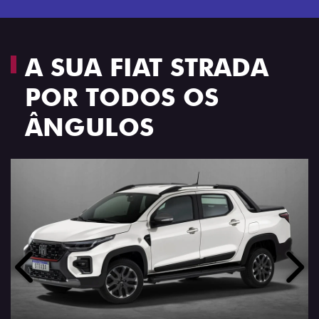
A SUA FIAT STRADA
POR TODOS OS
ÂNGULOS
Anterior
Próx