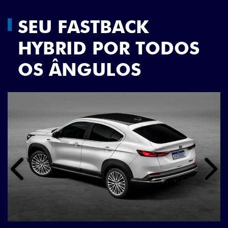
SEU FASTBACK
HYBRID POR TODOS
OS ÂNGULOS
Anterior
Próx