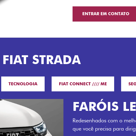
ENTRAR EM CONTATO
 FIAT STRADA
TECNOLOGIA
FIAT CONNECT //// ME
SE
O VERDAD
LUGARES 
Todo mundo pode viajar co