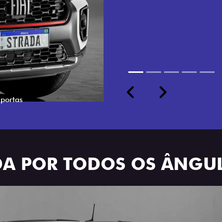
cabine dupla de 5 lugares 
Previous
Next
ADA POR TODOS OS ÂNGU