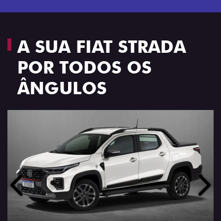
A SUA FIAT STRADA
POR TODOS OS
ÂNGULOS
Anterior
Próx