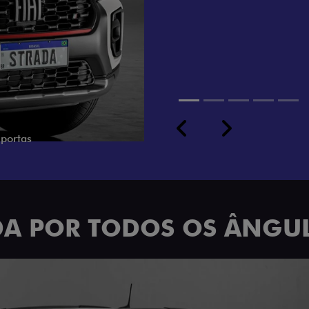
cabine dupla de 5 lugares 
Previous
Next
ADA POR TODOS OS ÂNGU