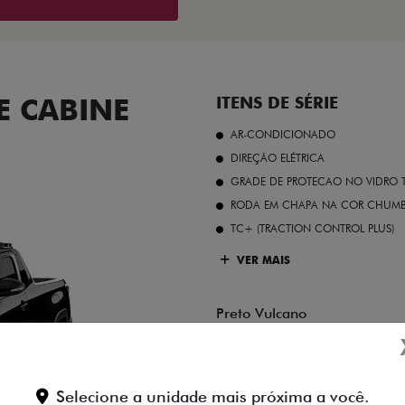
 CABINE
ITENS DE SÉRIE
AR-CONDICIONADO
DIREÇÃO ELÉTRICA
GRADE DE PROTECAO NO VIDRO T
RODA EM CHAPA NA COR CHUMBO 
TC+ (TRACTION CONTROL PLUS)
VER MAIS
Preto Vulcano
Selecione a unidade mais próxima a você.
FICHA TÉCNICA