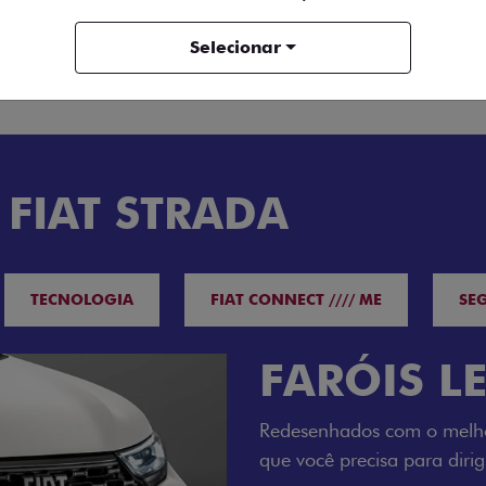
Selecionar
ENTRAR EM CONTATO
 FIAT STRADA
TECNOLOGIA
FIAT CONNECT //// ME
SE
O VERDAD
LUGARES 
Todo mundo pode viajar co