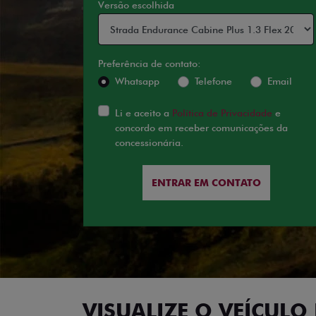
Versão escolhida
Preferência de contato:
Whatsapp
Telefone
Email
Li e aceito a
Política de Privacidade
e
concordo em receber comunicações da
concessionária.
ENTRAR EM CONTATO
VISUALIZE O VEÍCULO 