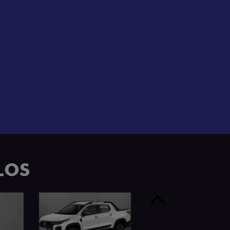
e 4 portas.
LOS
Anterior