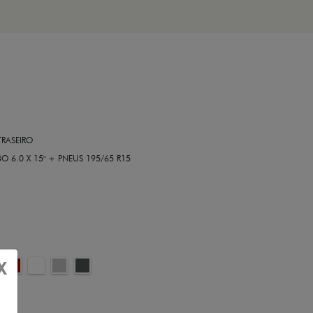
RASEIRO
6.0 X 15" + PNEUS 195/65 R15
X