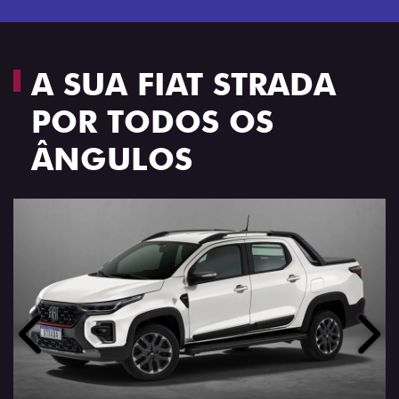
A SUA FIAT STRADA
POR TODOS OS
ÂNGULOS
Anterior
Próx