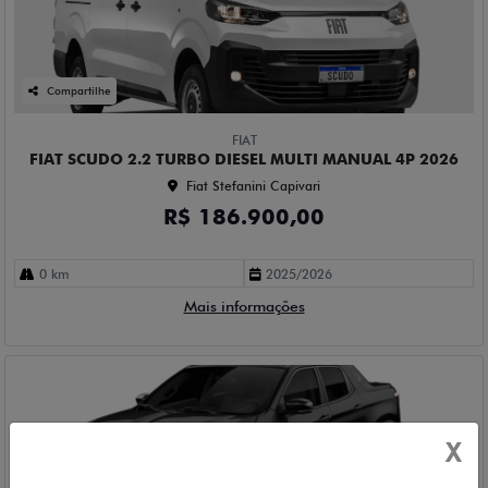
Compartilhe
FIAT
FIAT SCUDO 2.2 TURBO DIESEL MULTI MANUAL 4P 2026
Fiat Stefanini Capivari
R$ 186.900,00
0 km
2025/2026
Mais informações
X