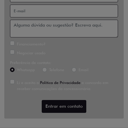
Financiamento?
Negociar usado
Preferência de contato:
Whatsapp
Telefone
Email
Li e aceito a
Política de Privacidade
e concordo em
receber comunicações da concessionária.
Entrar em contato