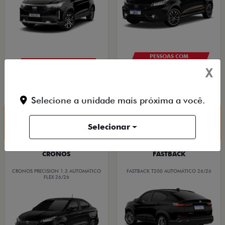
PESSOAS COM
DEFICIÊNCIA
TAXISTAS
X
De: R$ 108.990,00
De: R$ 151.490,00
R$ 85.900,00
R$ 115.900,00
Selecione a unidade mais próxima a você.
Quero agora!
Quero agora!
Selecionar
CRONOS
FASTBACK
CRONOS PRECISION 1.3 AUTOMÁTICO
FASTBACK T200 AUTOMÁTICO 26/26
FLEX 26/26