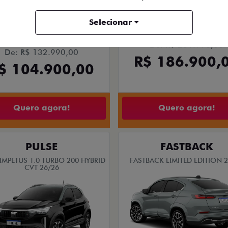
Selecionar
CNPJ E MICROEMPRESÁRIO
De: R$ 231.990,00
De: R$ 132.990,00
R$ 186.900,
$ 104.900,00
Quero agora!
Quero agora!
PULSE
FASTBACK
 IMPETUS 1.0 TURBO 200 HYBRID
FASTBACK LIMITED EDITION 
CVT 26/26