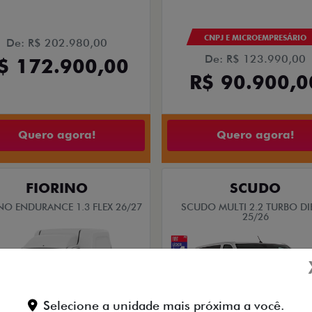
CNPJ E MICROEMPRESÁRIO
De: R$ 202.980,00
De: R$ 123.990,00
$ 172.900,00
R$ 90.900,0
Quero agora!
Quero agora!
FIORINO
SCUDO
NO ENDURANCE 1.3 FLEX 26/27
SCUDO MULTI 2.2 TURBO DI
25/26
Selecione a unidade mais próxima a você.