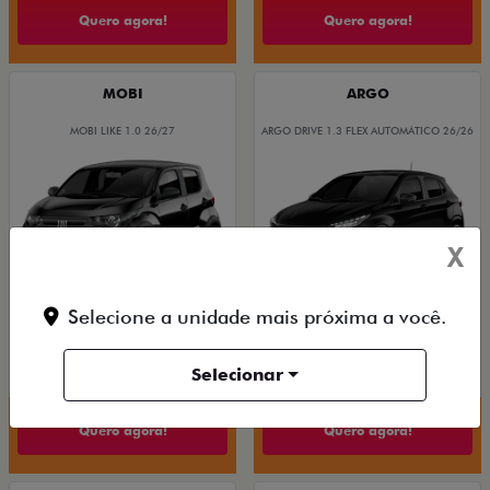
Quero agora!
Quero agora!
MOBI
ARGO
MOBI LIKE 1.0 26/27
ARGO DRIVE 1.3 FLEX AUTOMÁTICO 26/26
X
Selecione a unidade mais próxima a você.
De: R$ 83.490,00
De: R$ 109.980,00
R$ 70.900,00
R$ 97.900,00
Selecionar
Quero agora!
Quero agora!