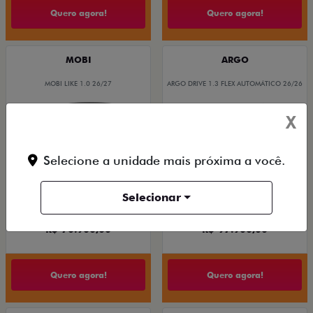
Quero agora!
Quero agora!
MOBI
ARGO
MOBI LIKE 1.0 26/27
ARGO DRIVE 1.3 FLEX AUTOMÁTICO 26/26
X
Selecione a unidade mais próxima a você.
Selecionar
De: R$ 83.490,00
De: R$ 109.980,00
R$ 70.900,00
R$ 97.900,00
Quero agora!
Quero agora!