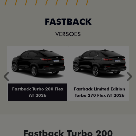
FASTBACK
VERSÕES
Anterior
P
Fastback Turbo 200 Flex
Fastback Limited Edition
AT 2026
Turbo 270 Flex AT 2026
Fastback Turbo 200