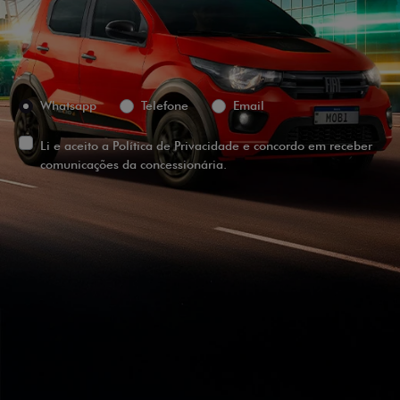
Versão escolhida
Preferência de contato:
Whatsapp
Telefone
Email
Li e aceito a
Política de Privacidade
e concordo em receber
comunicações da concessionária.
ENTRAR EM CONTATO
VISUALIZE O
VEÍCULO EM
360°