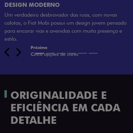
ODERNO
sua cara. Escolha 
 desbravador das ruas, com novas
Montecarlo, Branco
t Mobi possui um design jovem pensado
Silverstone.
ias e avenidas com muita presença e
Previous
Next
ORIGINALIDADE E
EFICIÊNCIA EM CADA
DETALHE