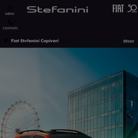
MENU
CONTATO
Fiat Stefanini Capivari
Alterar
ESTOU INTERESSADO