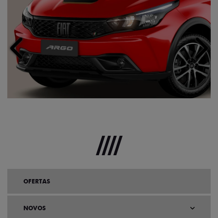
Anterior
Próx
OFERTAS
NOVOS