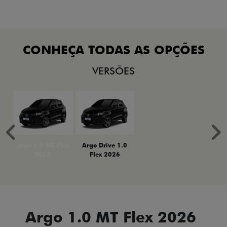
VERSÕES
Anterior
P
Argo 1.0 MT Flex
Argo Drive 1.0
2026
Flex 2026
Argo 1.0 MT Flex 2026