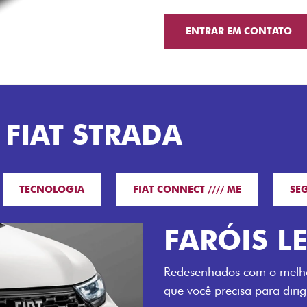
ENTRAR EM CONTATO
 FIAT STRADA
TECNOLOGIA
FIAT CONNECT //// ME
SE
O VERDAD
LUGARES 
Todo mundo pode viajar co