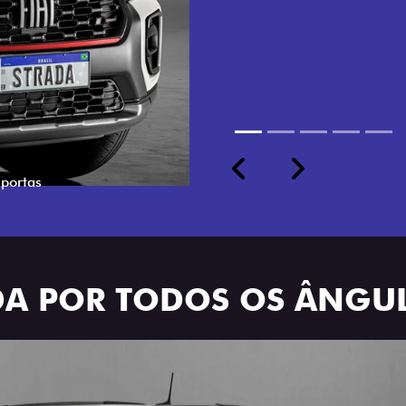
cabine dupla de 5 lugares 
Previous
Next
ADA POR TODOS OS ÂNGU