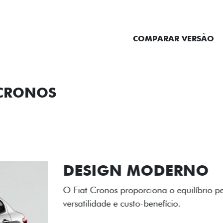
ENTRAR EM CONTATO
COMPARAR VERSÃO
 CRONOS
ORMANCE
SEGURANÇA
ACESSÓRIOS
SER
RODAS DE LI
As rodas de liga leve com
diamantado elevam o estil
personalidade para cada v