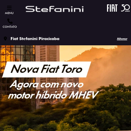
MENU
CONTATO
Fiat Stefanini Piracicaba
Alterar