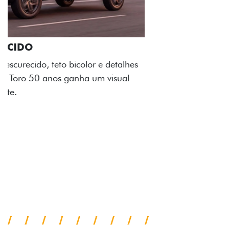
ADESIVOS ESTILIZADOS
Os adesivos aplicados no capô e nas laterais
reforçam a identidade única dessa edição para lá de
comemorativa.
Próximo
Previous
Next
Tecnologia de série
A SUA TORO POR
TODOS OS ÂNGULOS