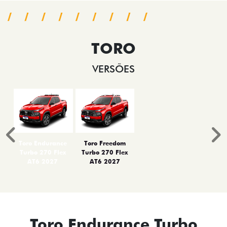
TORO
VERSÕES
Anterior
P
Toro Endurance
Toro Freedom
Turbo 270 Flex
Turbo 270 Flex
AT6 2027
AT6 2027
Toro Endurance Turbo