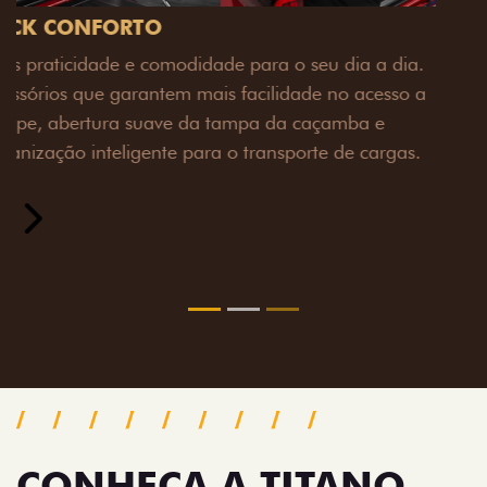
PACK OFF-ROAD
Prepare sua picape para qualquer desafio. O Pack
off-road combina engate de reboque para até 3,5
toneladas, alargadores de para-lamas e overbumper,
oferecendo mais capacidade de reboque, proteção
extra para a carroceria e um visual ainda mais
imponente para enfrentar qualquer terreno com
confiança.
Próximo
Previous
Next
Pack tecnologia
CONHEÇA A TITANO