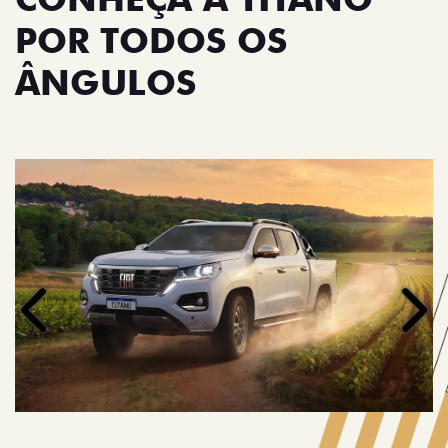
POR TODOS OS
ÂNGULOS
Anterior
Próx