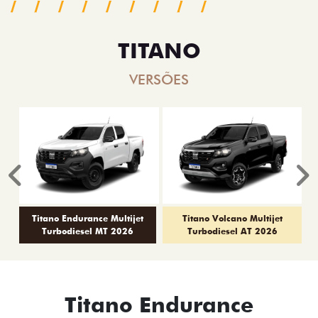
TITANO
VERSÕES
Anterior
P
Titano Endurance Multijet
Titano Volcano Multijet
Turbodiesel MT 2026
Turbodiesel AT 2026
Titano Endurance