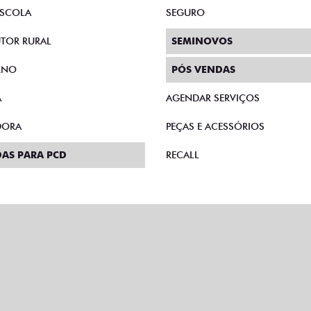
AS DIRETAS
PLANO FAZENDEIRO
E MICROEMPRESÁRIO
CONSÓRCIO
SCOLA
SEGURO
TOR RURAL
SEMINOVOS
RNO
PÓS VENDAS
A
AGENDAR SERVIÇOS
DORA
PEÇAS E ACESSÓRIOS
AS PARA PCD
RECALL