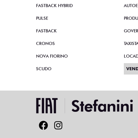
STRADA
VEND
TORO
CNPJ 
FASTBACK HYBRID
AUTOE
PULSE
PRODU
FASTBACK
GOVE
CRONOS
TAXIST
NOVA FIORINO
LOCA
SCUDO
VEND