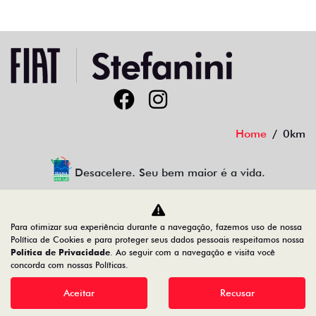
Home
0km
Desacelere. Seu bem maior é a vida.
Para otimizar sua experiência durante a navegação, fazemos uso de nossa
Auto GT LTDA
Política de Cookies e para proteger seus dados pessoais respeitamos nossa
Política de Privacidade
. Ao seguir com a navegação e visita você
44.810.398/0001-05
concorda com nossas Políticas.
Aceitar
Recusar
Desenvolvido pela DEALERSPACE ® Direitos Reservados.