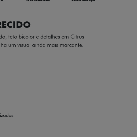
TILIZADOS
apô e nas laterais reforçam a identidade
á de comemorativa.