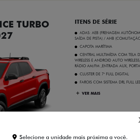
CE TURBO
ITENS DE SÉRIE
027
ADAS: AEB (FRENAGEM AUTÔNOMA
SAÍDA DE PISTA) / AHB (COMUTAÇÃ
CAPOTA MARÍTIMA
CENTRAL MULTIMÍDIA COM TELA D
WIRELESS E ANDROID AUTO WIRELE
RÁDIO AM/FM ,ENTRADA AUX, PORT
CLUSTER DE 7" FULL DIGITAL
FAROIS COM SISTEMA DRL FULL L
VER MAIS
Vermelho Colorado
Selecione a unidade mais próxima a você.