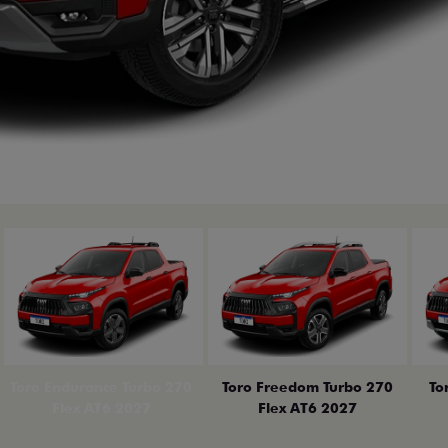
erior
Toro Endurance Turbo 270
Toro Freedom Turbo 270
To
Flex AT6 2027
Flex AT6 2027