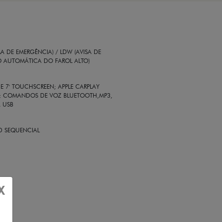
 DE EMERGÊNCIA) / LDW (AVISA DE
O AUTOMÁTICA DO FAROL ALTO)
E 7' TOUCHSCREEN; APPLE CARPLAY
SS; COMANDOS DE VOZ BLUETOOTH,MP3,
A USB
ED SEQUENCIAL
X