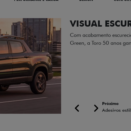
ADESIVOS ES
Os adesivos aplicados no c
única dessa edição para l
Próximo
Previous
Next