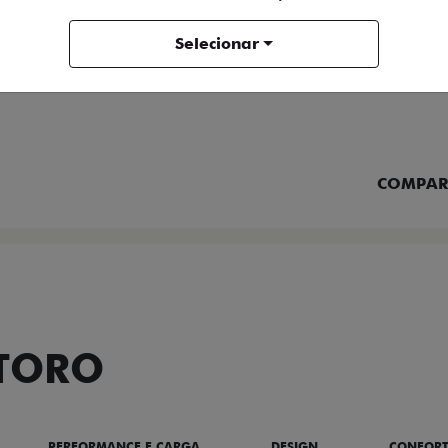
Selecionar
FICHA TÉCNICA
ENTRAR 
COMPAR
 TORO
PERFORMANCE E CARGA
DESIGN
CONFOR