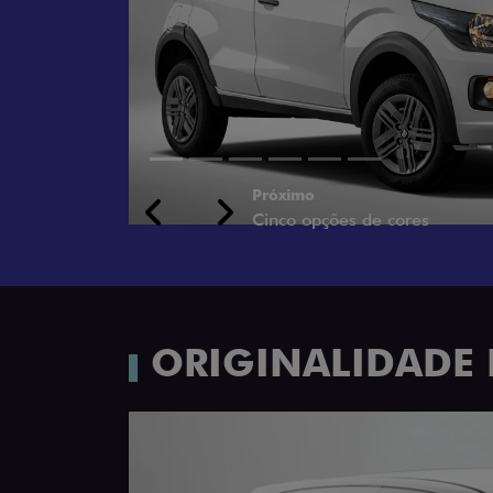
Próximo
Previous
Next
Rodas de liga leve
ORIGINALIDADE 