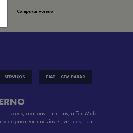
Comparar versão
SERVIÇOS
FIAT + SEM PARAR
S DE CORES
a opção de cor que é a sua cara. Escolha
melho Montecarlo, Branco Banchisa, Prata