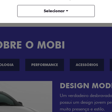
ENTRAR EM CONTATO
Selecionar
OBRE O MOBI
OLOGIA
PERFORMANCE
ACESSÓRIOS
CINCO OPÇÕE
O Fiat Mobi tem sempre um
entre o Preto Vulcano, Ver
Bari e Cinza Silverstone.