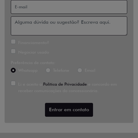
Financiamento?
Negociar usado
Preferência de contato:
Whatsapp
Telefone
Email
Li e aceito a
Política de Privacidade
e concordo em
receber comunicações da concessionária.
Entrar em contato