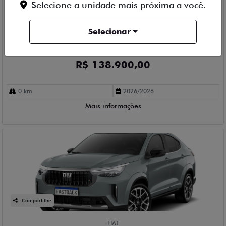
Selecione a unidade mais próxima a você.
FIAT
FIAT FASTBACK 1.0 TURBO 200 HYBRID IMPETUS CVT FLEX
Selecionar
4P AUTOMATICO 2026
Fiat Stefanini Capivari
R$ 138.900,00
0 km
2026/2026
Mais informações
Compartilhe
FIAT