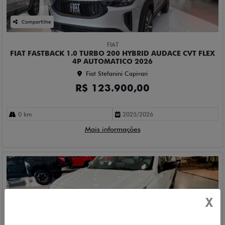
Compartilhe
FIAT
FIAT FASTBACK 1.0 TURBO 200 HYBRID AUDACE CVT FLEX
4P AUTOMATICO 2026
Fiat Stefanini Capivari
R$ 123.900,00
0 km
2025/2026
Mais informações
X
Compartilhe