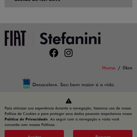
Home
0km
Desacelere. Seu bem maior é a vida.
Para otimizar sua experiência durante a navegação, fazemos uso de nossa
Auto GT LTDA
Política de Cookies e para proteger seus dados pessoais respeitamos nossa
Política de Privacidade
. Ao seguir com a navegação e visita você
44.810.398/0003-69
concorda com nossas Políticas.
Aceitar
Recusar