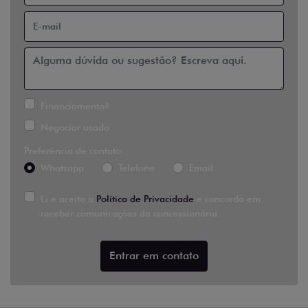
Financiamento?
Negociar usado
Preferência de contato:
Whatsapp
Telefone
Email
Li e aceito a
Política de Privacidade
e concordo em
receber comunicações da concessionária.
Entrar em contato