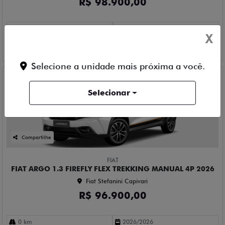
R$ 98.900,00
0 km
2026/2026
X
Mais informações
Selecione a unidade mais próxima a você.
Selecionar
Compartilhe
FIAT
FIAT ARGO 1.3 FIREFLY FLEX TREKKING MANUAL 4P 2026
Fiat Stefanini Capivari
R$ 96.900,00
0 km
2026/2026