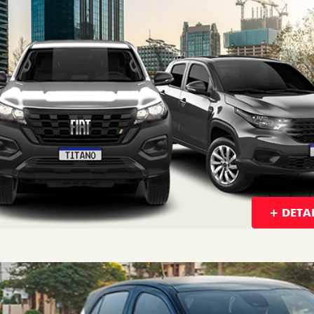
R$ 83.490,00
De: R$ 85.990,00
 70.900,00
R$ 77.900,00
Quero agora!
Quero agora!
VEJA TODAS