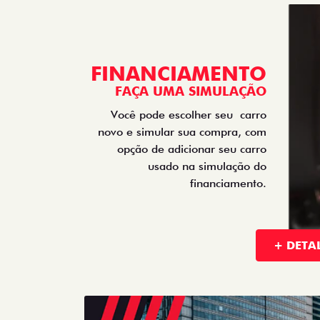
OFERTAS EM DE
TITANO
MO
TITANO VOLCANO DIESEL 25/26
MOBI 