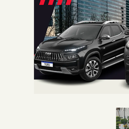
De: R$ 263.990,00
De: 
R$ 212.990,00
R$
Quero agora!