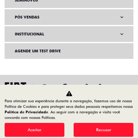
SEMINOVOS
PÓS VENDAS
INSTITUCIONAL
AGENDE UM TEST DRIVE
Para otimizar sua experiência durante a navegação, fazemos uso de nossa
Política de Cookies e para proteger seus dados pessoais respeitamos nossa
Política de Privacidade
. Ao seguir com a navegação e visita você
concorda com nossas Políticas.
Home
Ofertas
Pulse Drive 1.3 Automático 26/26
Aceitar
Recusar
Desacelere. Seu bem maior é a vida.