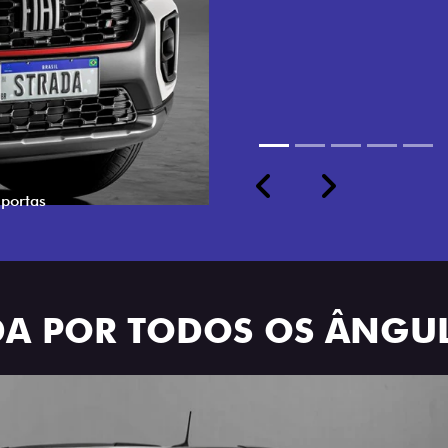
cabine dupla de 5 lugares 
Previous
Next
ADA POR TODOS OS ÂNGU