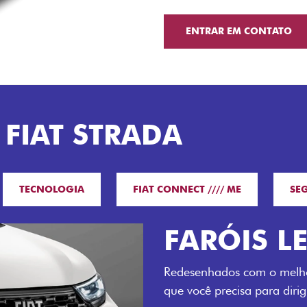
ENTRAR EM CONTATO
 FIAT STRADA
TECNOLOGIA
FIAT CONNECT //// ME
SE
O VERDAD
LUGARES 
Todo mundo pode viajar co