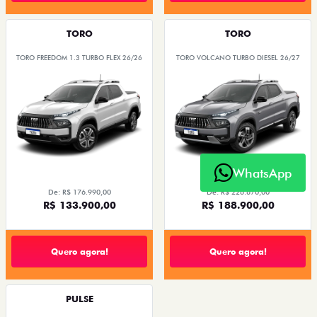
TORO
TORO
TORO FREEDOM 1.3 TURBO FLEX 26/26
TORO VOLCANO TURBO DIESEL 26/27
WhatsApp
De: R$ 176.990,00
De: R$ 226.670,00
R$ 133.900,00
R$ 188.900,00
Quero agora!
Quero agora!
PULSE