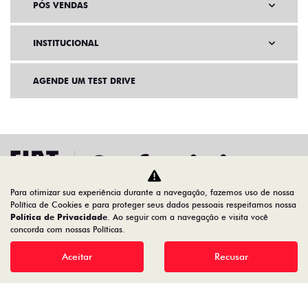
PÓS VENDAS
INSTITUCIONAL
AGENDE UM TEST DRIVE
Para otimizar sua experiência durante a navegação, fazemos uso de nossa
Política de Cookies e para proteger seus dados pessoais respeitamos nossa
Política de Privacidade
. Ao seguir com a navegação e visita você
concorda com nossas Políticas.
Home
Ofertas
Argo Trekking Mecânico 26/26
Aceitar
Recusar
Desacelere. Seu bem maior é a vida.