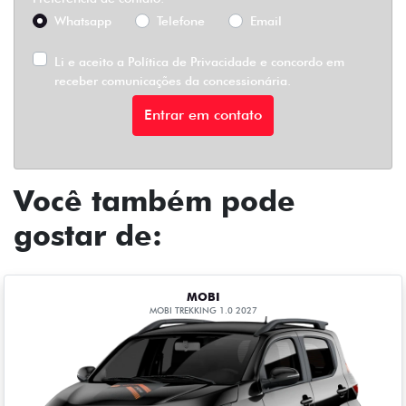
Whatsapp
Telefone
Email
Li e aceito a
Política de Privacidade
e concordo em
receber comunicações da concessionária.
Entrar em contato
Você também pode
gostar de:
MOBI
MOBI TREKKING 1.0 2027