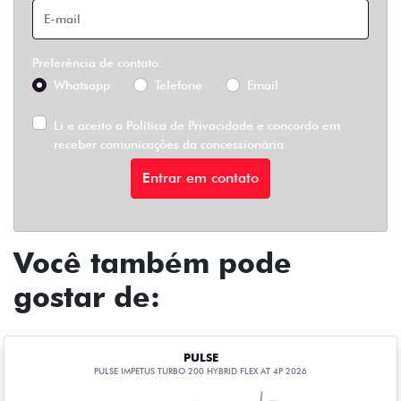
Preferência de contato:
Whatsapp
Telefone
Email
Li e aceito a
Política de Privacidade
e concordo em
receber comunicações da concessionária.
Entrar em contato
Você também pode
gostar de:
PULSE
PULSE IMPETUS TURBO 200 HYBRID FLEX AT 4P 2026