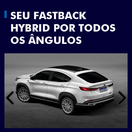
SEU FASTBACK
HYBRID POR TODOS
OS ÂNGULOS
Anterior
Próx