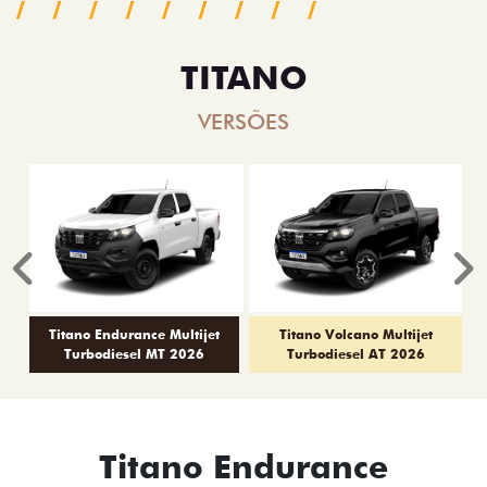
TITANO
VERSÕES
Anterior
P
Titano Endurance Multijet
Titano Volcano Multijet
Turbodiesel MT 2026
Turbodiesel AT 2026
Titano Endurance