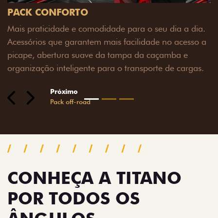
ia a dia.
o acesso a
mba e
e cargas.
CONHEÇA A TITANO
POR TODOS OS