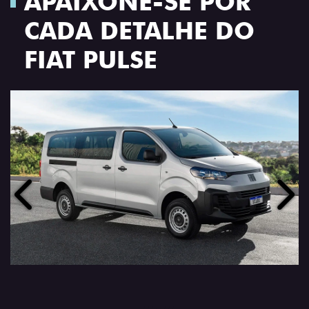
APAIXONE-SE POR
CADA DETALHE DO
FIAT PULSE
Anterior
Próx