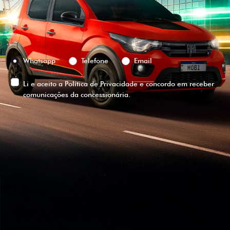
Versão escolhida
Preferência de contato:
Whatsapp
Telefone
Email
Li e aceito a
Política de Privacidade
e concordo em receber
comunicações da concessionária.
ENTRAR EM CONTATO
VISUALIZE O
VEÍCULO EM
360°