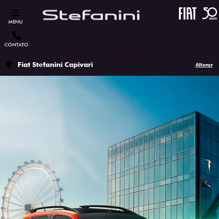
MENU
CONTATO
Fiat Stefanini Capivari
Alterar
ESTOU INTERESSADO