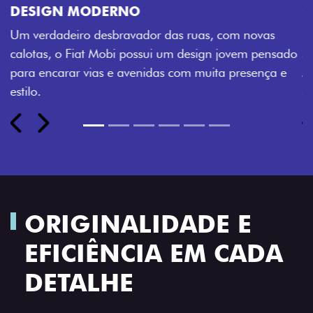
CINCO OPÇÕES DE CORES
O Fiat Mobi tem sempre uma opção de cor que é a
sua cara. Escolha entre o Preto Vulcano, Vermelho
Montecarlo, Branco Banchisa, Prata Bari e Cinza
Silverstone.
Próximo
Previous
Next
Rodas de liga leve
ORIGINALIDADE E
EFICIÊNCIA EM CADA
DETALHE