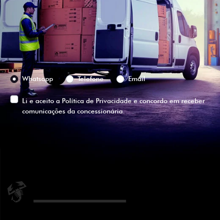
Selecione a versão:
Preferência de contato:
Whatsapp
Telefone
Email
Li e aceito a
Política de Privacidade
e concordo em receber
comunicações da concessionária.
ENTRAR EM CONTATO