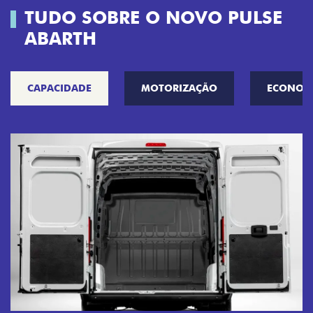
TUDO SOBRE O NOVO PULSE
ABARTH
CAPACIDADE
MOTORIZAÇÃO
ECONOM
A
M