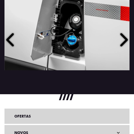
Anterior
Próx
OFERTAS
NOVOS