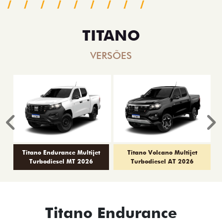
TITANO
VERSÕES
Anterior
P
Titano Endurance Multijet
Titano Volcano Multijet
Turbodiesel MT 2026
Turbodiesel AT 2026
Titano Endurance