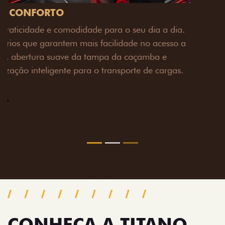
PACK OFF-ROAD
Prepare sua picape para qualquer desafio. O Pack
off-road combina engate de reboque para até 3,5
toneladas, alargadores de para-lamas e overbumper,
oferecendo mais capacidade de reboque, proteção
extra para a carroceria e um visual ainda mais
imponente para enfrentar qualquer terreno com
confiança.
Próximo
Previous
Next
Pack tecnologia
CONHEÇA A TITANO