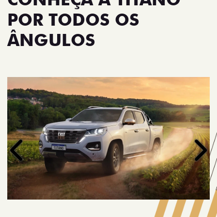
POR TODOS OS
ÂNGULOS
Anterior
Próx