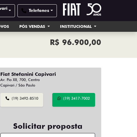
vari
Telefones
OVOS
PÓS VENDAS
INSTITUCIONAL
R$ 96.900,00
Fiat Stefanini Capivari
Av. Pio XII, 700, Centro
Capivari / São Paulo
(19) 3492-8510
(19) 3417-7002
Solicitar proposta