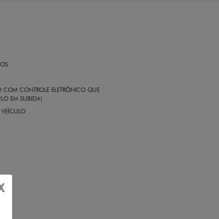
ROS
A
EIO COM CONTROLE ELETRÔNICO QUE
LO EM SUBIDA)
 VEÍCULO
X