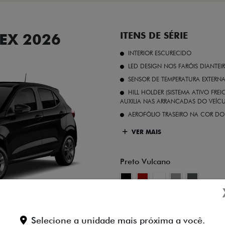
EX 2026
ITENS DE SÉRIE
INTERIOR ESCURECIDO
LED DESIGN NOS FARÓIS DIANTEI
SENSOR DE TEMPERATURA EXTERN
HILL HOLDER (SISTEMA ATIVO FR
AUXILIA NAS ARRANCADAS DO VEÍCU
AEROFÓLIO TRASEIRO NA COR DO
VER MAIS
Preto Vulcano
FICHA TÉCNICA
Selecione a unidade mais próxima a você.