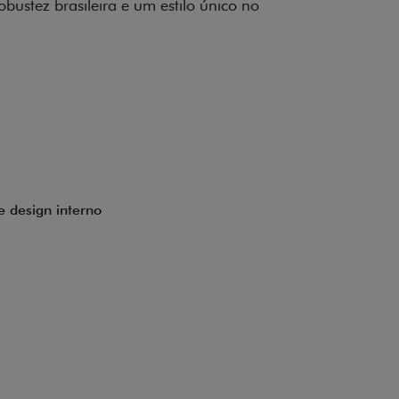
to impecável e detalhes escurecidos.
uzes