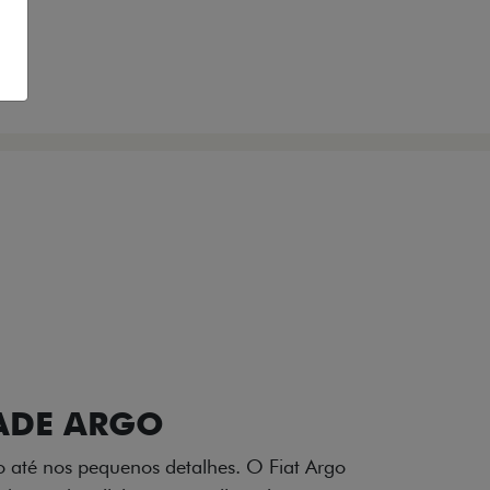
VIÇOS
FIAT + SEM PARAR
 E DESIGN INTERNO
ogo Fiat também aparecem no interior do