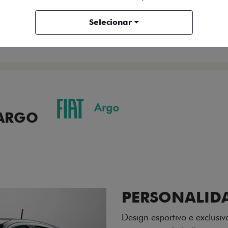
ENTRAR EM CONTATO
Selecionar
COMPARAR VERSÃO
 ARGO
ORMANCE
SEGURANÇA
ACESSÓRIOS
SER
ACABAMENTO
A flag italiana e o novo l